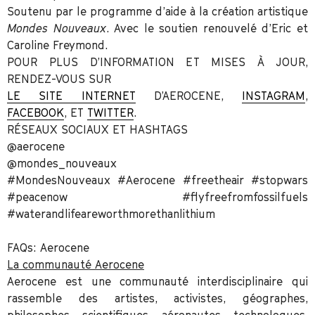
Soutenu par le programme d’aide à la création artistique
Mondes Nouveaux
. Avec le soutien renouvelé d’Eric et
Caroline Freymond.
POUR PLUS D’INFORMATION ET MISES À JOUR,
RENDEZ-VOUS SUR
LE SITE INTERNET
D’AEROCENE
,
INSTAGRAM
,
FACEBOOK
, ET
TWITTER
.
RÉSEAUX SOCIAUX ET HASHTAGS
@aerocene
@mondes_nouveaux
#MondesNouveaux #Aerocene #freetheair #stopwars
#peacenow #flyfreefromfossilfuels
#waterandlifeareworthmorethanlithium
FAQs: Aerocene
La communauté Aerocene
Aerocene
est une communauté interdisciplinaire qui
rassemble des artistes, activistes, géographes,
philosophes, scientifiques, aéronautes, technologues,