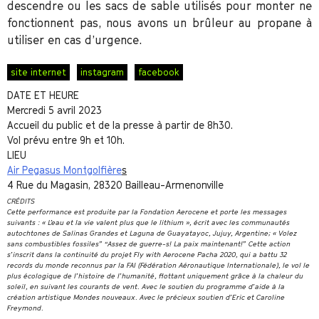
descendre ou les sacs de sable utilisés pour monter ne
fonctionnent pas, nous avons un brûleur au propane à
utiliser en cas d’urgence.
site internet
instagram
facebook
DATE ET HEURE
Mercredi 5 avril 2023
Accueil du public et de la presse à partir de 8h30.
Vol prévu entre 9h et 10h.
LIEU
Air Pegasus Montgolfière
s
4 Rue du Magasin, 28320 Bailleau-Armenonville
CRÉDITS
Cette performance est produite par la Fondation Aerocene et porte les messages
suivants : « L’eau et la vie valent plus que le lithium », écrit avec les communautés
autochtones de Salinas Grandes et Laguna de Guayatayoc, Jujuy, Argentine; « Volez
sans combustibles fossiles” “Assez de guerre-s! La paix maintenant!” Cette action
s’inscrit dans la continuité du projet
Fly with Aerocene Pacha
2020, qui a battu 32
records du monde reconnus par la FAI (Fédération Aéronautique Internationale), le vol le
plus écologique de l’histoire de l’humanité, flottant uniquement grâce à la chaleur du
soleil, en suivant les courants de vent. Avec le soutien du programme d’aide à la
création artistique Mondes nouveaux. Avec le précieux soutien d’Eric et Caroline
Freymond.