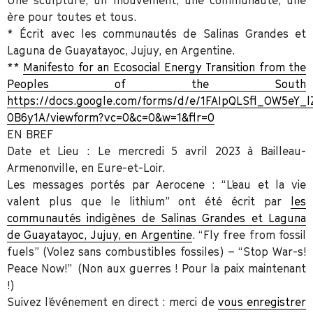
ère pour toutes et tous.
* Écrit avec les communautés de Salinas Grandes et
Laguna de Guayatayoc, Jujuy, en Argentine.
**
Manifesto for an Ecosocial Energy Transition from the
Peoples of the South
https://docs.google.com/forms/d/e/1FAIpQLSfl_OW5eY
0B6y1A/viewform?vc=0&c=0&w=1&flr=0
EN BREF
Date et Lieu :
Le mercredi 5 avril 2023 à Bailleau-
Armenonville, en Eure-et-Loir.
Les messages portés par Aerocene : “
L’eau et la vie
valent plus que le lithium” ont été écrit par
les
communautés indigènes de Salinas Grandes et Laguna
de Guayatayoc, Jujuy, en Argentine
. “Fly free from fossil
fuels” (Volez sans combustibles fossiles) – “Stop War-s!
Peace Now!” (Non aux guerres ! Pour la paix maintenant
!)
Suivez l’événement en direct
: merci de
vous enregistrer