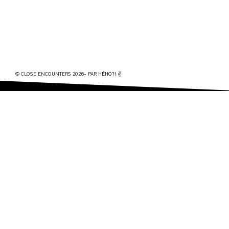
© CLOSE ENCOUNTERS 2026- PAR
HÉHO?!
✌️