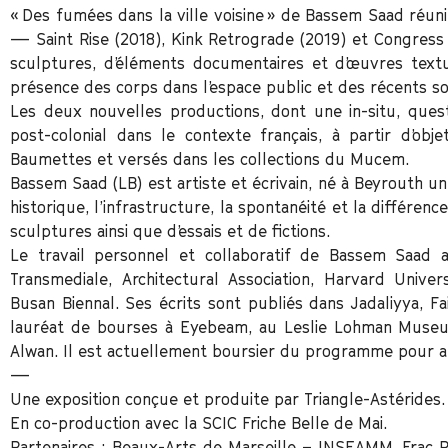
« Des fumées dans la ville voisine » de Bassem Saad réunit l
— Saint Rise (2018), Kink Retrograde (2019) et Congress
sculptures, d’éléments documentaires et d’œuvres textue
présence des corps dans l’espace public et des récents s
Les deux nouvelles productions, dont une in-situ, questi
post-colonial dans le contexte français, à partir d’obj
Baumettes et versés dans les collections du Mucem.
Bassem Saad (LB) est artiste et écrivain, né à Beyrouth u
historique, l’infrastructure, la spontanéité et la différenc
sculptures ainsi que d’essais et de fictions.
Le travail personnel et collaboratif de Bassem Saad
Transmediale, Architectural Association, Harvard Univer
Busan Biennal. Ses écrits sont publiés dans Jadaliyya, Fa
lauréat de bourses à Eyebeam, au Leslie Lohman Muse
Alwan. Il est actuellement boursier du programme pour arti
—
Une exposition conçue et produite par Triangle-Astérides.
En co-production avec la SCIC Friche Belle de Mai.
Partenaires : Beaux-Arts de Marseille – INSEAMM, Frac 