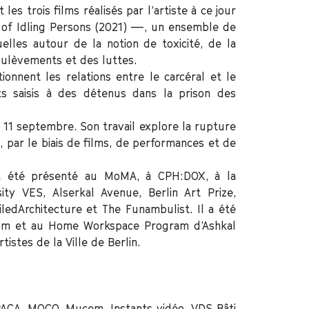
es trois films réalisés par l’artiste à ce jour
 of Idling Persons (2021) —, un ensemble de
lles autour de la notion de toxicité, de la
oulèvements et des luttes.
onnent les relations entre le carcéral et le
ets saisis à des détenus dans la prison des
n 11 septembre. Son travail explore la rupture
e, par le biais de films, de performances et de
 a été présenté au MoMA, à CPH:DOX, à la
sity VES, Alserkal Avenue, Berlin Art Prize,
iledArchitecture et The Funambulist. Il a été
um et au Home Workspace Program d’Ashkal
stes de la Ville de Berlin.
PACA, MOCO, Mucem, Instants vidéo, VDS Bâti