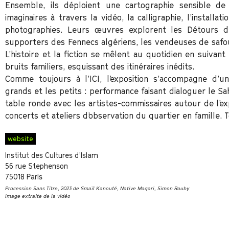
Ensemble, ils déploient une cartographie sensible d
imaginaires à travers la vidéo, la calligraphie, l’installat
photographies. Leurs œuvres explorent les Détours d
supporters des Fennecs algériens, les vendeuses de safo
L’histoire et la fiction se mêlent au quotidien en suivan
bruits familiers, esquissant des itinéraires inédits.
Comme toujours à l’ICI, l’exposition s’accompagne d’un
grands et les petits : performance faisant dialoguer le Sahe
table ronde avec les artistes-commissaires autour de l’exp
concerts et ateliers d’observation du quartier en famille. To
website
Institut des Cultures d’Islam
56 rue Stephenson
75018 Paris
Procession
Sans Titre,
2023 de Smaïl Kanouté, Native Maqari, Simon Rouby
Image extraite de la vidéo