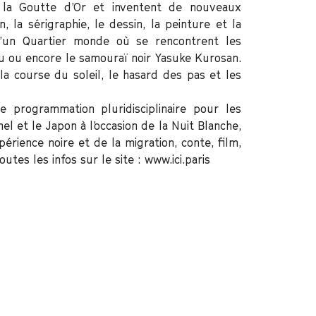
e la Goutte d’Or et inventent de nouveaux
ion, la sérigraphie, le dessin, la peinture et la
’un Quartier monde où se rencontrent les
u ou encore le samouraï noir Yasuke Kurosan.
t la course du soleil, le hasard des pas et les
e programmation pluridisciplinaire pour les
l et le Japon à l’occasion de la Nuit Blanche,
érience noire et de la migration, conte, film,
utes les infos sur le site : www.ici.paris