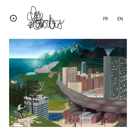
FR
EN