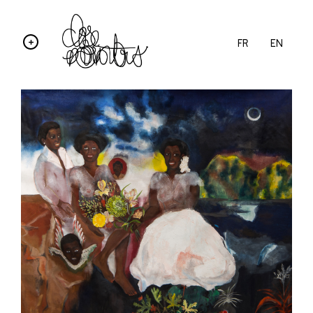
FR
EN