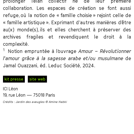
prolonger l’élan collectif né de leur première
collaboration. Les espaces de création se font aussi
refuge, où la notion de « famille choisie » rejoint celle de
« famille artistique ». Exprimant d’autres manières d’être
au(x) monde(s), ils et elles cherchent à préserver des
archives fragiles et revendiquent le droit à la
complexité.
1
Notion empruntée à l’ouvrage
Amour – Révolutionner
l’amour grâce à la sagesse arabe et/ou musulmane
de
Jamal Ouazzani, éd. Leduc Société, 2024.
kit presse
site web
ICI Léon
19, rue Léon — 75018 Paris
Crédits :
Jardin des aveugles
© Amine Habki