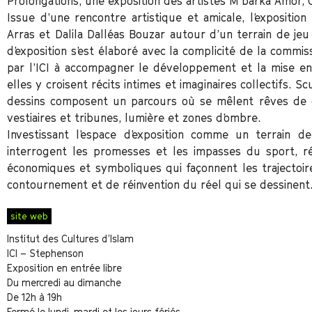
Prolongations, une exposition des artistes M’barka Amor, O
Issue d’une rencontre artistique et amicale, l’expositio
Arras et Dalila Dalléas Bouzar autour d’un terrain de je
d’exposition s’est élaboré avec la complicité de la commis
par l’ICI à accompagner le développement et la mise en
elles y croisent récits intimes et imaginaires collectifs. Sc
dessins composent un parcours où se mêlent rêves de gl
vestiaires et tribunes, lumière et zones d’ombre.
Investissant l’espace d’exposition comme un terrain de
interrogent les promesses et les impasses du sport, r
économiques et symboliques qui façonnent les trajectoire
contournement et de réinvention du réel qui se dessinent
site web
Institut des Cultures d’Islam
ICI – Stephenson
Exposition en entrée libre
Du mercredi au dimanche
De 12h à 19h
Fermé le lundi, mardi et les jours fériés