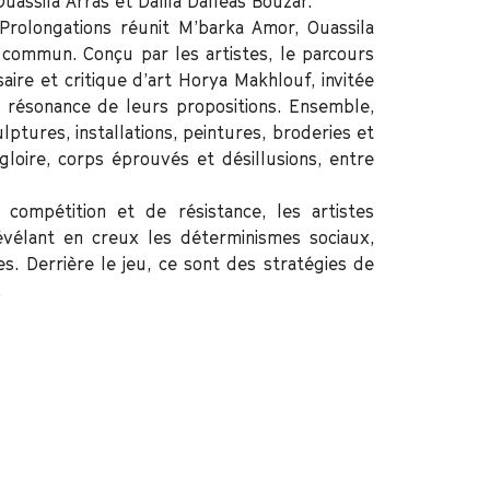
uassila Arras et Dalila Dalléas Bouzar.
n Prolongations réunit M’barka Amor, Ouassila
u commun. Conçu par les artistes, le parcours
saire et critique d’art Horya Makhlouf, invitée
 résonance de leurs propositions. Ensemble,
ulptures, installations, peintures, broderies et
oire, corps éprouvés et désillusions, entre
 compétition et de résistance, les artistes
évélant en creux les déterminismes sociaux,
s. Derrière le jeu, ce sont des stratégies de
.