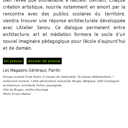
bien rêvée que souhaitable, à hauteur d’enfant. Chaque
création artistique, nourrie notamment en amont par la
rencontre avec des publics scolaires du territoire,
viendra trouver une réponse architecturale développée
avec L’Atelier Senzu. Ce dialogue permanent entre
architecture, art et médiation formera le socle d’un
nouvel imaginaire pédagogique pour l’école d’aujourd’hui
et de demain.
kit presse
dossier de presse
Les Magasins Généraux, Pantin
Groupe scolaire Frida Kahlo, 6 classes de maternelle, 10 classes d’élémentaire, 1
restaurant scolaire, 1 pôle périscolaire mutualisé, Bruges, Belgique, 2022 Compagnie
architecture, architecte Pollen, paysagiste
Ville de Bruges, maître d’ouvrage
Photo © Ivan Mathie